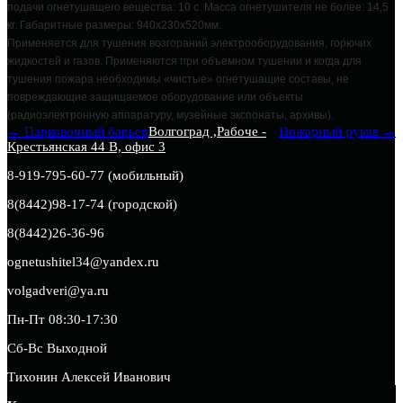
подачи огнетушащего вещества: 10 с. Масса огнетушителя не более: 14,5
кг. Габаритные размеры: 940х230х520мм.
Применяется для тушения возгораний электрооборудования, горючих
жидкостей и газов. Применяются при объемном тушении и когда для
тушения пожара необходимы «чистые» огнетушащие составы, не
повреждающие защищаемое оборудование или объекты
(радиоэлектронную аппаратуру, музейные экспонаты, архивы).
← Парковочный барьер
Волгоград ,Рабоче -
Пожарный рукав →
Крестьянская 44 В, офис 3
8-919-795-60-77 (мобильный)
8(8442)98-17-74 (городской)
8(8442)26-36-96
ognetushitel34@yandex.ru
volgadveri@ya.ru
Пн-Пт 08:30-17:30
Сб-Вс Выходной
Тихонин Алексей Иванович