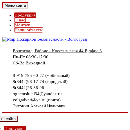
Меню сайта
Продукция
О нас
Монтаж
Наши объекты
Волгоград, Рабоче - Крестьянская 44 В,офис 3
Пн-Пт 08:30-17:30
Сб-Вс Выходной
8-919-795-60-77 (мобильный)
8(8442)98-17-74 (городской)
8(8442)26-36-96
ognetushitel34@yandex.ru
volgadveri@ya.ru (почта)
Тихонин Алексей Иванович
ню сайта
Продукция