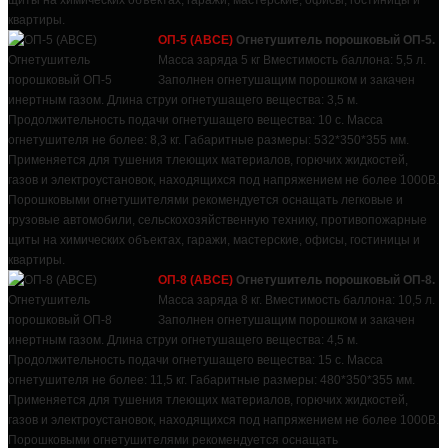
квартиры.
ОП-5 (АВСЕ)
Огнетушитель порошковый ОП-5.
Масса заряда 5 кг Вместимость баллона: 5,5 л.
Заполнен огнетушащим порошком и закачен
инертным газом. Длина струи огнетушащего вещества: 3,5 м.
Продолжительность подачи огнетушащего вещества: 10 с. Масса
огнетушителя не более: 8,3 кг. Габаритные размеры: 532*350*355 мм.
Применяется для тушения тлеющих материалов, горючих жидкостей,
газов и электроустановок, находящихся под напряжением не более 1000В.
Порошковыми огнетушителями рекомендуется оснащать легковые и
грузовые автомобили, сельскохозяйственную технику, противопожарные
щиты на химических объектах, гаражи, мастерские, офисы, гостиницы и
квартиры.
ОП-8 (АВСЕ)
Огнетушитель порошковый ОП-8.
Масса заряда 8 кг. Вместимость баллона: 10,5 л.
Заполнен огнетушащим порошком и закачен
инертным газом. Длина струи огнетушащего вещества: 4,5 м.
Продолжительность подачи огнетушащего вещества: 15 с. Масса
огнетушителя не более: 11,5 кг. Габаритные размеры: 480*350*355 мм.
Применяется для тушения тлеющих материалов, горючих жидкостей,
газов и электроустановок, находящихся под напряжением не более 1000В.
Порошковыми огнетушителями рекомендуется оснащать