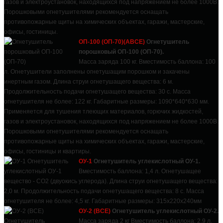
газов и электроустановок, находящихся под напряжением не более 1000В.
Порошковыми огнетушителями рекомендуется оснащать
противопожарные щиты на химических объектах, гаражи, мастерские,
офисы, гостиницы.
ОП-100 (ОП-70)(ABCE)
Огнетушитель
порошковый ОП-100 (ОП-70).
Масса заряда 100 кг. Вместимость баллона: 100
л. Огнетушители заполнены огнетушащим порошком и закачены
инертным газом. Длина струи огнетушащего вещества: 6 м.
Продолжительность подачи огнетушащего вещества: 30 с. Масса
огнетушителя не более: 122 кг. Габаритные размеры: 1090*640*630 мм.
Применяется для тушения тлеющих материалов, горючих жидкостей,
газов и электроустановок, находящихся под напряжением не более 1000В.
Порошковыми огнетушителями рекомендуется оснащать
противопожарные щиты на химических объектах, гаражи, мастерские,
офисы, гостиницы и квартиры.
ОУ-1
Огнетушитель углекислотный ОУ-1.
Вместимость баллона: 1,4 л. Огнетушащее
вещество - СО2 (двуокись углерода). Длина струи огнетушащего вещества:
2,0 м. Продолжительность подачи огнетушащего вещества: 8 с. Масса
огнетушителя не более: 4,5 кг. Габаритные размеры: 315х220х240мм
ОУ-2 (ВСЕ)
Огнетушитель углекислотный ОУ-2.
Масса заряда 2 кг Вместимость баллона: 2,9 л.