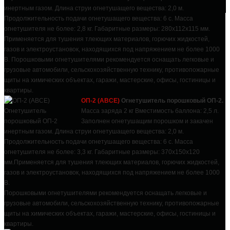
инертным газом. Длина струи огнетушащего вещества: 2,0 м.
Продолжительность подачи огнетушащего вещества: 6 с. Масса
огнетушителя не более: 2,8 кг. Габаритные размеры: 280х112х115 мм.
Применяется для тушения тлеющих материалов, горючих жидкостей,
газов и электроустановок, находящихся под напряжением не более 1000
В. Порошковыми огнетушителями рекомендуется оснащать легковые и
грузовые автомобили, сельскохозяйственную технику, противопожарные
щиты на химических объектах, гаражи, мастерские, офисы, гостиницы и
квартиры.
ОП-2 (АВСЕ)
Огнетушитель порошковый ОП-2.
Масса заряда 2 кг Вместимость баллона: 2,5 л.
Заполнен огнетушащим порошком и закачен
инертным газом. Длина струи огнетушащего вещества: 2,0 м.
Продолжительность подачи огнетушащего вещества: 6 с. Масса
огнетушителя не более: 3,3 кг. Габаритные размеры: 370х150х120
мм.Применяется для тушения тлеющих материалов, горючих жидкостей,
газов и электроустановок, находящихся под напряжением не более 1000
В.
Порошковыми огнетушителями рекомендуется оснащать легковые и
грузовые автомобили, сельскохозяйственную технику, противопожарные
щиты на химических объектах, гаражи, мастерские, офисы, гостиницы и
квартиры.