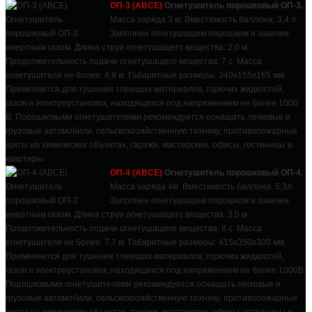
ОП-3 (АВСЕ)
Огнетушитель порошковый ОП-3.
Масса заряда 3 кг. Вместимость баллона: 3,4 л.
Заполнен огнетушащим порошком и закачен
инертным газом. Длина струи огнетушащего вещества: 2,0 м.
Продолжительность подачи огнетушащего вещества: 7 с. Масса
огнетушителя не более: 4,8 кг. Габаритные размеры: 340х155х165 мм.
Применяется для тушения тлеющих материалов, горючих жидкостей,
газов и электроустановок, находящихся под напряжением не более 1000
В. Порошковыми огнетушителями рекомендуется оснащать легковые и
грузовые автомобили, сельскохозяйственную технику, противопожарные
щиты на химических объектах, гаражи, мастерские, офисы, гостиницы и
квартиры.
ОП-4 (АВСЕ)
Огнетушитель порошковый ОП-4.
Масса заряда 4кг. Вместимость баллона: 5,3л.
Заполнен огнетушащим порошком и закачен
инертным газом. Длина струи огнетушащего вещества: 3,0 м.
Продолжительность подачи огнетушащего вещества: 8 с. Масса
огнетушителя не более: 7,7 кг. Габаритные размеры: 415х350х300 мм.
Применяется для тушения тлеющих материалов, горючих жидкостей,
газов и электроустановок, находящихся под напряжением не более 1000В.
Порошковыми огнетушителями рекомендуется оснащать легковые и
грузовые автомобили, сельскохозяйственную технику, противопожарные
щиты на химических объектах, гаражи, мастерские, офисы, гостиницы и