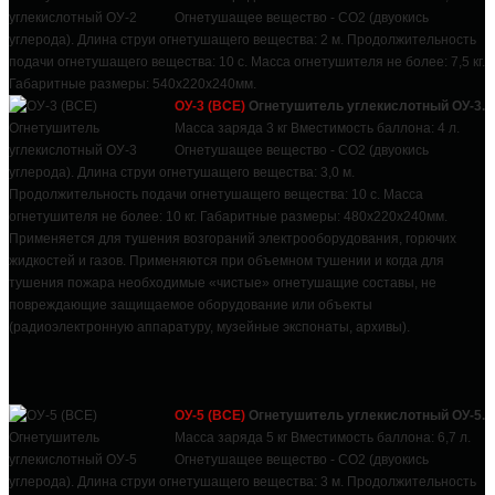
Огнетушащее вещество - СО2 (двуокись
углерода). Длина струи огнетушащего вещества: 2 м. Продолжительность
подачи огнетушащего вещества: 10 с. Масса огнетушителя не более: 7,5 кг.
Габаритные размеры: 540х220х240мм.
ОУ-3 (ВСЕ)
Огнетушитель углекислотный ОУ-3.
Масса заряда 3 кг Вместимость баллона: 4 л.
Огнетушащее вещество - СО2 (двуокись
углерода). Длина струи огнетушащего вещества: 3,0 м.
Продолжительность подачи огнетушащего вещества: 10 с. Масса
огнетушителя не более: 10 кг. Габаритные размеры: 480х220х240мм.
Применяется для тушения возгораний электрооборудования, горючих
жидкостей и газов. Применяются при объемном тушении и когда для
тушения пожара необходимые «чистые» огнетушащие составы, не
повреждающие защищаемое оборудование или объекты
(радиоэлектронную аппаратуру, музейные экспонаты, архивы).
ОУ-5 (ВСЕ)
Огнетушитель углекислотный ОУ-5.
Масса заряда 5 кг Вместимость баллона: 6,7 л.
Огнетушащее вещество - СО2 (двуокись
углерода). Длина струи огнетушащего вещества: 3 м. Продолжительность