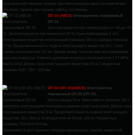
сельскохозяйственную технику, противопожарные щиты на химических
объектах, гаражи, мастерские, офисы, гостиницы.
ОП-10 (АВСЕ)
Огнетушитель порошковый
ОП-10.
Эксплуатируются при температуре от -40 до +50
°С; Эксплуатируются при влажности 95 %; Срок перезарядки 5 лет;
Огнетушащее вещество огнетушащий порошок; Масса зарядка порошка
3.7 кг; Продолжительность подачи огнетушащего вещества 10 с; Срок
службы огнетушителя 10 лет; Время между техническим обслуживанием
один раз в квартал; Рабочее давление в корпусе огнетушителя 1.57 МПа;
Масса 14 кг; Длина струи огнетущашего вещества 4.5 м; Габаритные
размеры 628 * 350 * 355 мм;
ОП-50 (ОП-35)(АВСЕ)
Огнетушитель
порошковый ОП-50 (ОП-35).
Масса заряда 50 кг. Вместимость баллона: 50 л.
Заполнен огнетушащим порошком и закачен инертным газом. Длина струи
огнетушащего вещества: 6 м. Продолжительность подачи огнетушащего
вещества: 20 с. Масса огнетушителя не более: 100 кг. Габаритные
размеры: 785*620*470 мм.
Применяется для тушения тлеющих материалов, горючих жидкостей,