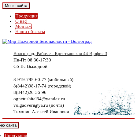
Меню сайта
Продукция
О нас
Монтаж
Наши объекты
Волгоград, Рабоче - Крестьянская 44 В,офис 3
Пн-Пт 08:30-17:30
Сб-Вс Выходной
8-919-795-60-77 (мобильный)
8(8442)98-17-74 (городской)
8(8442)26-36-96
ognetushitel34@yandex.ru
volgadveri@ya.ru (почта)
Тихонин Алексей Иванович
ню сайта
Продукция